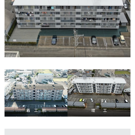
着 工 前
竣 工