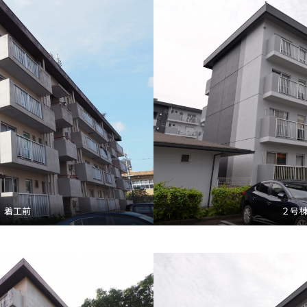
 着工前
２号