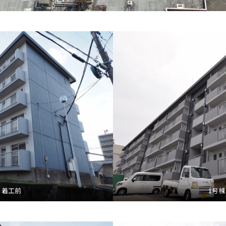
 着工前
1号