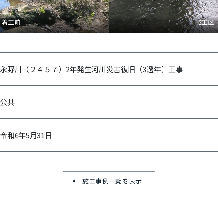
 着工前
2工区
永野川（２４５７）2年発生河川災害復旧（3過年）工事
公共
令和6年5月31日
施工事例一覧を表示